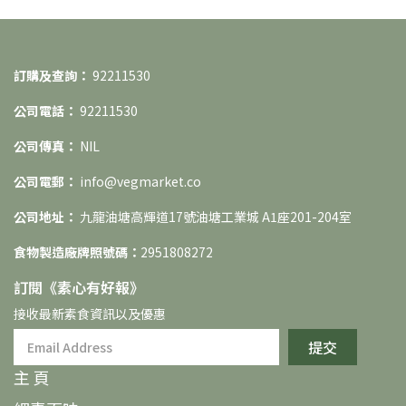
訂購及查詢：
92211530
公司電話：
92211530
公司傳真：
NIL
公司電郵：
info@vegmarket.co
公司地址：
九龍油塘高輝道17號油塘工業城 A1座201-204室
食物製造廠牌照號碼：
2951808272
訂閱《素⼼有好報》
接收最新素食資訊以及優惠
提交
主 頁