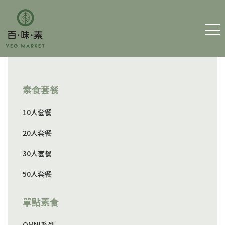
主 頁
素⻝套餐
細素百味
10人套餐
訂購素食
20人套餐
聯絡我們
30人套餐
50人套餐
運費及條款
單點素⻝
筆耕素
OMNI系列