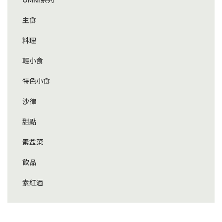
主食
料理
輕小食
特色小食
沙律
甜點
素盆菜
飲品
素紅酒