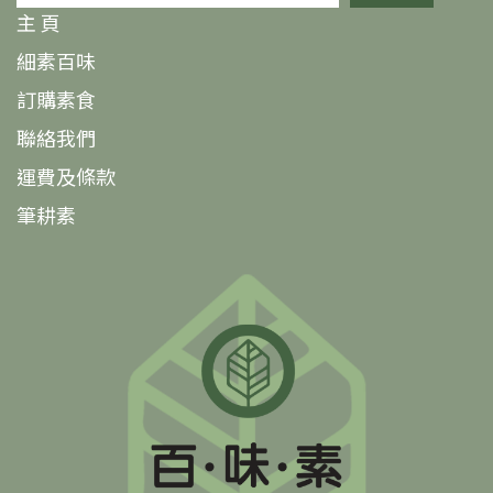
務求為顧客帶來各種新鮮感及滿足感。除努力經營素食業
主 頁
務貿易、零售及批發外，近年他亦積極拓展VEG
細素百味
MARKET@百味素 —— 素食到會服務，以開拓香港日趨成
熟的素食市場，及進一步宣揚素食文化。未來，百味素將
訂購素食
繼續倡導並傳承這種健康、可持續的素食生活，在素食行
聯絡我們
業中繼續創新，不斷推陳出新，為消費者提供更多選擇。
運費及條款
筆耕素