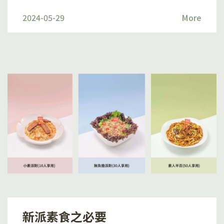
Instagram Facebook
史，備受喜愛。相信不少香港人由小看到大。素菜歷史 香
考慮到一人用餐的需求，提供適當的份量減少浪費。無論
2024-05-29
More
港素菜文化深受佛教和道教影響，對齋菜的形成和發展起
你是素食者或是初嘗素食的人士，一人素食餐都能滿足你
到重要的作用。其中，佛教主張慈悲和無殺生，所以佛教
的需求，讓你可以根據個人口味和飲食習慣享受素食。聯
徒通常選擇素食作為飲食習慣，香港佛教徒對素食亦逐漸
絡我們訂購及查詢： 9221 1530Email:
形成重要的飲食文化。而道教崇尚自由和平衡認為素食組
info@vegmarket.co追蹤我們 Instagram Facebook
織修身養性所以信徒們在日常生活中亦會選擇素食作為飲
食的一部份。在不同的宗教節日和儀式中，有着無比重要
的角色。例如佛誕日、觀音誕等重要的佛教和道教節日，
信眾們皆會前往寺廟和道觀中參拜，並配合食用素食齋菜
以表尊重和虔誠。而且香港素菜深受鄰近地區的傳統飲食
習慣影響，例如廣州菜和潮州菜。例如強調使用豆腐蔬
菜，並注重保留原材料的風味和口感。細數香港傳統素菜
式齋滷味齋滷味一般有「酸齋」（酸甜齋）、「豉油（蠔
油）齋」和「咖哩齋」的口味。而滷汁通常有醬油、麻
油、薑、蒜、五香粉和各種香料調製而其味道濃郁。其外
型亦根據不同滷味而定，例如雞、叉燒、鮑魚等，各有不
新派素食之必要
同的質感和形狀。 滷水拼盤滷水拼盤是一道由多種滷製食