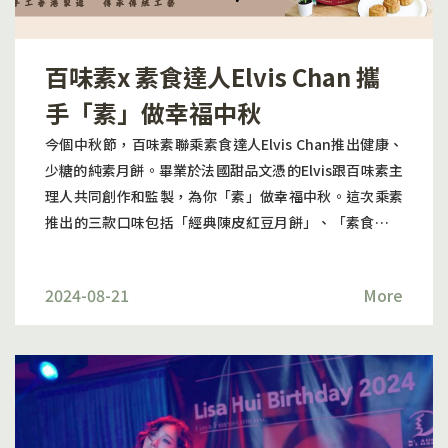
百味素x 素食達人Elvis Chan 攜
手「素」做幸福中秋
今個中秋節，百味素聯乘素食達人Elvis Chan推出健康、
少糖的純素月餅。畢業於法國甜品文憑的Elvis跟百味素主
理人共同創作和監製，為你「素」做幸福中秋。這次乘素
推出的三款口味包括「經典陳皮紅豆月餅」、「素食五仁
養生月餅」及「香濃黑芝麻月餅」。為秉承茹素精神，所
有月餅皆是純素，是無蛋奶和無五辛的健康月餅。當中所
2024-08-21
More
有款式的月餅皆全手工香港製造，傳承香港傳統工藝。 純
素月餅 少糖無蛋奶無五辛「經典陳皮紅豆月餅」以紅豆和
陳皮為主要餡料，是傳統月餅的款式，散發濃厚的中秋氣
息。陳皮中亦含有橙皮素，對身體有莫大益處。「素食五
仁養生月餅」採用五款堅果仁為餡料。堅果仁含有豐富的
營養素有利於改善心血管健康和有助調節血糖和血脂水