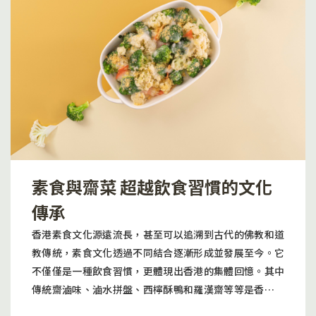
用。不想午餐時段花時間排隊等位，擔心和其他人「搭
香料、水果蛋糕、巧克力和迷人的橡木氣息，是一款誘人
枱」容易受到病菌攻擊，但又不想每日花時間煮午餐。百
而引人入勝的美酒。這些誘人的香味搭配豐滿的口感。它
味素一人餐是照顧講究衛生的人的理想選擇。它提供了獨
具有豐富的混合黑色水果風味。優雅的橡木增添了更多的
立用餐的體驗，確保食物的衛生和乾淨，並且能夠根據個
趣味和複雜性，同時擁有低產年份帶來的濃縮風味。顯著
人的食量需求和口味喜好提供適量的餐點。能夠確保每個
而卻融合良好的天然單寧為酒賦予了層次豐富的結構和強
人都能夠享受到美味的餐點，同時保持個人的健康和安
大的支撐。悠長的尾韻造就了一瓶豐盛而平衡的酒。純素
全。一人餐給予食者完全獨立自由的用膳時間。在忙碌的
澳洲紅酒 Nietschke Julius Shiraz 2021Nietschke
生活中帶給自己放鬆和專注自己的時間，享受用餐過程的
Julius Shiraz呈現出深洋紅黑色。香氣成熟誘人，散發出
寧靜。為顧客提供為數不多遠離日常壓力和繁忙的機會。
濃郁的水果蛋糕、巧克力、燉李子、麥芽、櫻桃果醬、紫
社交無疑是人際關係重要的一環，但在用膳時間，給自己
羅蘭和丁香香料大大提升香氣。口感極為豐滿，酒體飽
素食與齋菜 超越飲食習慣的文化
一點喘息的空間，無需強迫進行社交。對許多人來說，用
滿，強烈的黑色水果味佔據主導地位。美妙地融合於強大
餐是一種放鬆和享受的時刻，進食一人餐讓人們按照自身
傳承
的水果中極為顯著的橡木，增添了另一個層次。整體上豪
的節奏進食不受他人和時間的限制。人們能更專注於食物
華而圓潤，細膩的味覺享受賦予了無縫結構的堅實支撐。
香港素食文化源遠流長，甚至可以追溯到古代的佛教和道
的色香味，為生活充電和注入能量，回復活力。 百味素一
尾韻極長，為風味豐富的美酒劃上了完美的句號。
教傳統，素食文化透過不同結合逐漸形成並發展至今。它
人餐提供多種款式的素食餐，提供多樣選擇性，顧客可以
Nietschke Julius是一款廣闊而平衡的巴羅莎谷西拉，可
不僅僅是一種飲食習慣，更體現出香港的集體回憶。其中
根據自己的口味和飲食習慣選擇。即使一人進食，亦能滿
以立即享用，或先陳年5-10年。聯絡我們訂購及查詢：
傳統齋滷味、滷水拼盤、西檸酥鴨和羅漢齋等等是香港傳
足個人需求。餐點中的嚴選食物都是優質新鮮的素食食
9221 1530Email: info@vegmarket.co追蹤我們
統素食中的經典菜式，這些素食菜式在香港已有多年歷
材，為對飲食有要求的顧客亦能提供合適的選擇。百尾素