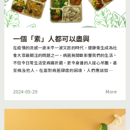
質）。不幸的是，這些澄清劑是來自動物的，使得紅酒不
適合素食主義者。這些澄清劑可能會殘留在最終產品中，
使其不符合素食主義者的要求。然而，並非所有紅酒都使
用動物來源的澄清劑。一些酒廠使用替代的澄清劑，如膨
潤土或活性炭，這些都是適合素食主義者的。此外，一些
一個「素」人都可以盡興
酒廠實踐自然釀酒法或使用非澄清的技術，生產出適合素
食者的紅酒。 百味素嚴選素紅酒百味素致力滿足素食者的
在疫情的流感一波未平一波又起的時代，健康衛生成為社
需求，明白市面上對素紅酒的資訊不足，令素食者對素紅
會大眾最關注的問題之一，病菌無間斷影響我們的生活。
酒無從下手。百味素嚴選三款外國進口的素紅酒，期望為
不但令日常生活受病痛折磨，更令身邊的人提心吊膽，甚
素食者提供更多的選擇，關懷素食者生活各方面。 純素法
至禍及他人，在面對病菌肆虐的困境，人們應該如何自
國紅酒Chateau Laurence 2019, Bordeaux Superieur,
處？ 病毒傳染最主要的途徑是飛沫傳播，例如咳嗽、講
FranceChateau Lourence的副牌。在桶中陳釀14個月。
話、打噴嚏時，病毒藉由飛沫散播於空氣中，旁人吸入時
這款酒具有非常明確、優雅的香氣，帶有桑椹和覆盆子果
2024-05-29
More
而受感染。而且即使完成快速檢驗，其檢驗結果亦可能反
醬的香氣，更融合了橡木的淡淡香味。口感圓潤、豐富飽
覆，未能分清到底是否康復，導致出現交叉感染。一人餐
滿的紅酒，帶有梅子、黑莓、櫻桃和香草等成熟水果的味
有效確保食物的衛生和乾淨，每份餐點僅供一人食用，避
道。具有良好結構和平衡，單寧柔和，有著持久的餘
免交叉感染的可能性。對於防止傳染疾病極為重要，能放
韻。 純素澳洲紅酒Nietschke Jack Shiraz
心享用食物。無論是上班一族，或是要貼合活動安排都適
2021Nietschke Jack散發出黑櫻桃、薰衣草香水、混合