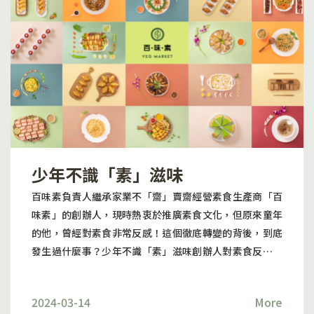
不同人的口味喜好，無論是喜歡日式、中式還是西式素食
的人，都 可以在百味素的展位上找到合適的選擇。 純素認
證紅酒 懷舊素食甜品 除了素食美食，我們特別推出了純素
認證紅酒專區，供喜愛美酒的素食者品嚐。這些紅酒來自
法國波爾多和澳洲巴羅莎山谷，品質優良。此外，百味素
還提供手作素甜品杯和手作懷舊糕 點，包括椰汁班蘭糕(純
素)、椰汁紫米糕(純素)、馬蹄水晶糕(純素)、芋泥紅絲絨
蛋糕布甸(蛋奶素)、洛神花青蘋果果凍(純素)、楊枝甘露布
甸(純素)和藍莓紫薯芝士布甸(蛋奶素)等等。 是次參展有
少年不識「素」滋味
幸吸引了眾多素食愛好者的關注並獲得大量新舊客戶捧
場，十分感謝大家支持！展覽結束後，百味素將繼續努力
百味素負責人繼承家業不「齋」賣齋經營素食生產商「百
創新和改進我們的素食產品，以滿足不斷增長的素食市場
味素」的創辦人，現時熱衷於推廣素食文化，但原來童年
需 求。我們相信，通過不斷的努力和創新，希望加大力度
的他，曾經對素食非常反感！這個徹底轉變的背後，到底
推動香港素食文化的多元化發展，能使素食在香港得到更
發生過什麼事？少年不識「素」滋味創辦人對素食反感，
廣泛的認同和接受，並成為一種主流的生活方式，促進更
不是因為味道，也不是因為環保爭議，而是出自單純的個
多人選擇健康、環保的素食生活方式。再次感謝大家對百
人情感。他生於素食世家，家人經營素食業務多年，主要
味素的支持！
2024-03-14
More
做中式「齋」。眼見長輩全心投入經營家族素食生意，令