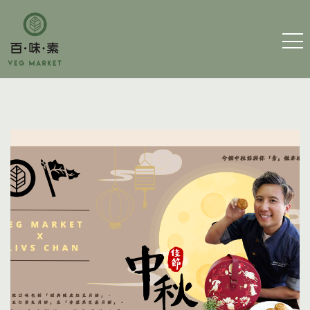
主 頁
細素百味
訂購素食
聯絡我們
運費及條款
筆耕素