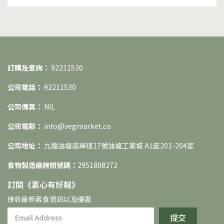
剩下陪伴自己的時間寥寥無幾，才令他不喜歡素食，甚至
反感。不過隨年齡漸長，他逐漸意識到，家中長輩每天日
出而作，清晨起床製作傳統「齋」再運送到超市，如此忙
碌，也是為了提供更豐盛的生活和良好教育環境予他。想
法轉變 接手素食家業創辦人自此放下對素食的不滿，主動
訂購及查詢：
92211530
參與了家業，了解素食的製作過程，以及聆聽客人的喜
好。在學習和客人交流過程中，一個想法從他心裡面悄然
公司電話：
92211530
而生 —— 接手家業，不「齋」賣齋！因為從意見交流過程
公司傳真：
NIL
中了解到客人需要更多「齋」以外的素食選擇，所以他不
僅想生產傳統「齋」，而希望創造出創新多樣的素食，吸
公司電郵：
info@vegmarket.co
引更多顧客一嚐「素」滋味。讓素食者有更多選擇，並讓
公司地址：
九龍油塘高輝道17號油塘工業城 A1座201-204室
非素食者對純素美食。 拓展素食業王國創辦人開始研究素
食市場趨勢，以及消費者的興趣和口味。他發現，現代人
食物製造廠牌照號碼：
2951808272
對素食的需求已經不再局限於傳統範疇，客人對素食的要
訂閱《素⼼有好報》
求已經有了新的標籤——健康、環保、無添加、多樣化。
接收最新素食資訊以及優惠
而素食不僅是種飲食選擇，更是種生活態度，以及價值
觀。現時，創辦人帶領着百味素團隊不斷研發創新產品，
提交