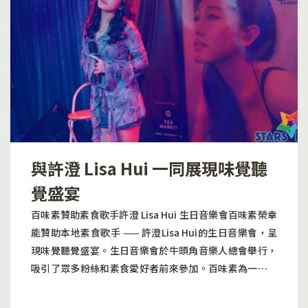
平，其營養價值極高，是養生之選。而「香濃黑芝麻月
餅」則以大量黑芝麻為主料，黑芝麻經過反覆研磨和烘焙
會釋放出濃郁的香氣，而且黑芝麻更有大量維他命E和芝麻
素等營養素，滿足健康需求。 吃素逾34年創作獨特素食食
譜Elvis Chan的母親是一位虔誠的佛教徒，已堅持吃素40
年，所以Elvis自從母胎開始，已經吸收素食營養，而他出
生到現在從未嘗試肉食。Elvis畢業於法國甜品文憑，對製
作甜品充滿熱誠，加上製作甜品的技藝，經常創作出獨特
的素食食譜，推廣美味素食文化，讓更多人愛上素食。他
與許澄 Lisa Hui 一同展現味覺聽
更致力參與推廣素食文化和綠色環保文化，期望把素食文
化發揚光大。這種理念正正與百味素「將素食帶進生活」
覺盛宴
的理念不謀而合，百味素致力研發創新各種中西式素食，
百味素贊助素食歌手許澄 Lisa Hui 生日音樂會百味素榮幸
讓素食突破傳統框框。這次合作結合了專業的烘焙技術和
能贊助本地素食歌手 —— 許澄Lisa Hui的生日音樂會，呈
對素食文化的堅持，讓更多人接觸素食的魅力，打造全新
現味覺聽覺盛宴。生日音樂會於牛頭角音樂人總會舉行，
素飲食習慣。在務求品嚐傳統美食的同時，也能滿足健康
吸引了眾多粉絲和素食愛好者前來參加。百味素為一眾參
新式飲食文化的需求，期望為今年中秋佳節增添一絲新
加者提供豐富和美味素食到會，提供最佳的美食體驗，一
意。 少糖月餅以健康傳承中秋以「傳統滋味，一樣可以以
同享受素食和音樂的盛典，為許澄生日送上最大的祝福。