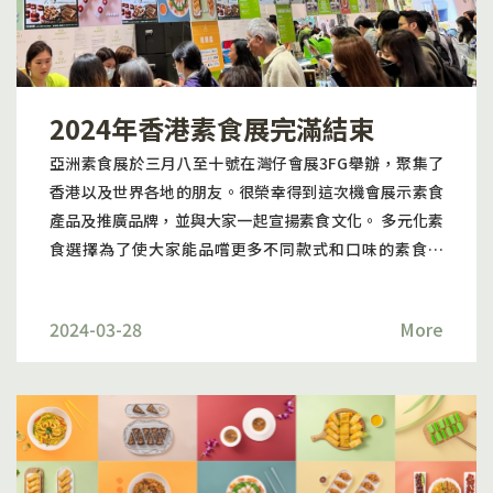
律、素紅絲絨蛋糕等超多選擇，由 中式西式列甜點都一應
俱全，另外百味素還提供素盆菜!農曆新年過節聚會也可以
輕鬆解決選擇菜式的煩惱，必定能滿足素食主義的你。 於
非特別節日，訂購百味素美味素食，只需要最少三天前的
2024年香港素食展完滿結束
下午五點前下單，即可安排。可以選擇網頁線上訂購或電
話Whatsapp下單，由選擇份量開始，至少10人起，然後
亞洲素食展於三月八至十號在灣仔會展3FG舉辦，聚集了
自選菜式，放入購物車付款後即可安排。外賣到會最低消
香港以及世界各地的朋友。很榮幸得到這次機會展示素食
費金額HK$ 800，訂購滿$1500免費地面交收送貨服務(離
產品及推廣品牌，並與大家一起宣揚素食文化。 多元化素
島及偏遠地區除外)，送上門則統一收取$250。 若您的活
食選擇為了使大家能品嚐更多不同款式和口味的素食產
動人數超過100人，或於大型節日時段預訂，如中秋節、
品，今次展覽推出了「This This 素」限時優惠 ，只需50
聖誕節或新年等，建議提前至少十天預訂，以方便準備食
元就可以選擇任意3款素食產品，還附贈一杯波爾多素紅酒
材。 提供多種付款方式，包括: 1. Visa / Mastercard
2024-03-28
More
或者一罐無糖Vida汽水。 在「This This素」區，我們提
PayMe 2. ATM 過數 ( 匯豐銀行)3. FPS 轉數快 (任何銀行)
供了多款美味的素食供觀眾選擇，包括照燒猴頭菇扒漢堡
包、胡麻醬新魚柳漢堡包、素肉鬆芋泥三文治、素鰻魚飯
卷、素肉鬆飯卷、香煎素腐皮卷、炸素麥樂雞、 素三絲春
卷、吉列素帶子、茄汁素肉丸、BBQ素腩肉西蘭花、秋葵
炒素雞、西檸素鴨、碎蛋沙律牛角酥和紅絲絨蛋糕。滿足