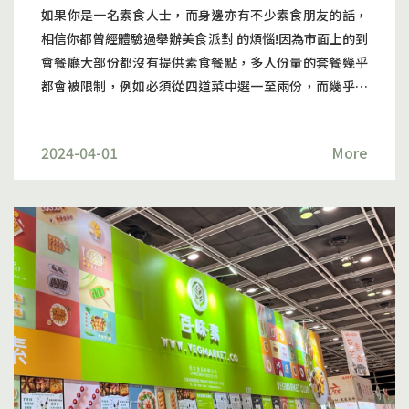
材組合而成的拼盤。通常包括滷豆腐、滷素肉、滷豆筋、
如果你是一名素食人士，而身邊亦有不少素食朋友的話，
滷海帶等。這些食材都經過滷製，吸收了滷汁的風味，口
相信你都曾經體驗過舉辦美食派對 的煩惱!因為市面上的到
感豐富。滷水拼盤是很受香港素食者喜愛的一道菜。西檸
會餐廳大部份都沒有提供素食餐點，多人份量的套餐幾乎
酥鴨西檸酥鴨是利用素肉和檸檬調味所烹調嘅菜式，以檸
都會被限制，例如必須從四道菜中選一至兩份，而幾乎每
檬的酸爽中和油炸素肉的口感，透過油炸處理的方式，令
個選項都含有肉類，實在令人沮喪!不過，現時終於有解決
外層酥脆內裏嫩滑。這種獨特的味道讓這道菜在素食界深
方案了！素食者派對也能大飽口福 很多素食者都曾直接放
受喜愛。羅漢齋羅漢齋由多種蔬菜、豆腐、豆製品和素肉
2024-04-01
More
棄尋找餐廳，而選擇自己下廚，自己煮沒有甚麼不好，只
等食材烹製而成的菜餚。這是一道傳統的佛教齋菜，羅漢
是香港生活忙碌。若要舉辦派對的話，煮多人份量的餐實
齋食材的選擇豐富多樣，所以包含爽、脆、滑、的口感，
在不是一件容易的事，相信這是大部份素食者遇過的煩
而且味道濃郁。羅漢齋在香港的佛教寺廟和齋菜餐廳中常
惱。 不過，現在時代不同了，近年出現了不少素食專門店
見，更是宗教儀式和節日慶典上的重要菜餚。百味素一直
及提供素食餐單的外賣到會服務餐廳，百味素VEG
致力將傳統素食菜式做到極致，同時不斷進行創新將素食
MARKET就提供多種素食選擇，無論是10人簡單聚會，還
文化推廣，希望保留素食傳統同時加入創新元素。無論是
是超過50人的大派對都可 以輕鬆解決不吃肉的需求，別以
素食者或非熟食者都可以找到共鳴和滿足。聯絡我們訂購
為只有食肉獸才能盡興，素食者也可以盡情吃個大滿足！
及查詢： 9221 1530Email: info@vegmarket.co追蹤我
多樣化的素食選擇 百味素VEGMARKET的素食美饌包括:芝
們 Instagram Facebook
士素蝦伊麵、素食滷水拼盤(豆乾、素鴨、雞蛋)、炸素雞
塊伴薯角、素煙肉芝士迷你漢堡包、羽衣甘藍南瓜藜麥沙