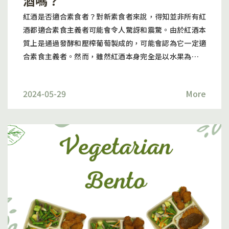
酒嗎？
紅酒是否適合素食者？對新素食者來說，得知並非所有紅
酒都適合素食主義者可能會令人驚訝和震驚。由於紅酒本
質上是通過發酵和壓榨葡萄製成的，可能會認為它一定適
合素食主義者。然而，雖然紅酒本身完全是以水果為基礎
的，但酒廠的生產技術可以有所不同，有時會導致最終產
品不適合素食主義者。在紅酒生產過程中被稱為「澄清」
2024-05-29
More
的部分，使用的方法決定了紅酒是否適合素食主義者。所
有年輕的紅酒都會呈現混濁狀態，含有許多不同的天然且
無害分子，如單寧、酚類物質和蛋白質。澄清是用於去除
這些蛋白質、酵母、混濁和不良色彩的過程。所有的紅酒
最終都會在足夠長的時間內「自我澄清」和穩定下來。葡
萄酒愛好者喜歡清澈的狀態，而且需求量不斷提高，許多
葡萄酒生產商使用「澄清劑」來加快這個過程。這些澄清
劑是添加到紅酒中以幫助去除不需要的顆粒並澄清酒液的
物質。常用的澄清劑包括蛋清（蛋白質）、酪蛋白（牛奶
蛋白質）、明膠（動物蛋白質）和魚膠（魚膀胱蛋白