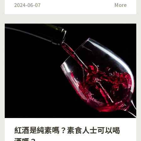
更健康的方式呈現出來！」為是次聯乘的理念，在中秋節
2024-06-07
More
才華洋溢的素食唱作歌手—許澄許澄是新進的唱作歌手，
中，結合素食文化。在還原中秋月餅的經典滋味的前提
對音樂充滿熱誠，能歌善舞才華洋溢。她亦是一位素食
下，一改月餅高鹽高糖不健康的形象，推出少甜純素配方
者，在專注音樂事業的同時熱衷於推廣素食文化。在去年
的月餅。採用低糖分和鹽分的配方，讓顧客能夠安心享
10月，她推 出了首張Debut album EP，大受好評更獲得
用，無負擔享受中秋節，為中秋節帶來新的選擇。立即選
觀眾支持，令許澄勇於在音樂路上繼續創新，積極宣揚素
購，享受健康中秋：
食流行文化，推廣健康素生活！實力歌喉伴素食佳餚百味
https://www.vegmarket.co/tc/restaurant
素同樣熱愛本地流行文化，有幸贊助許澄生日會，送上豐
富的素食到會，為香港本地流行文化出一分力。讓粉絲們
大飽口福的同時搭配許澄的落力演出，讓觀眾同步大飽
「耳」福。百味素相信用心製造的優質素食，可以讓粉絲
們感受到滿滿的快樂和滿足，而許澄用心準備的表演，就
完美傳遞了她對音樂的熱誠和對粉絲的感激。音樂與素食
完美結合，環環相扣，聯手創造這個難忘的音樂生日
會。 百味素期待未來能有更多機會與許澄甚至更多熱愛素
食文化的實力歌手合作，舉行更多活動，身體力行推廣健
紅酒是純素嗎？素食人士可以喝
康的素食流行文化，推廣本地流行音樂！