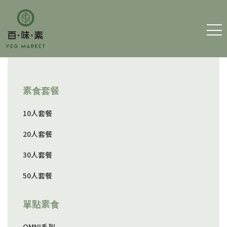
主 頁
素⻝套餐
細素百味
10人套餐
訂購素食
20人套餐
聯絡我們
30人套餐
50人套餐
運費及條款
單點素⻝
筆耕素
OMNI系列