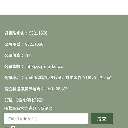
購買
訂購及查詢：
92211530
公司電話：
92211530
公司傳真：
NIL
公司電郵：
info@vegmarket.co
公司地址：
九龍油塘高輝道17號油塘工業城 A1座201-204室
食物製造廠牌照號碼：
2951808272
訂閱《素⼼有好報》
接收最新素食資訊以及優惠
提交