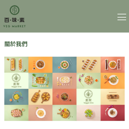
主 頁
關於我們
細素百味
訂購素食
聯絡我們
運費及條款
筆耕素