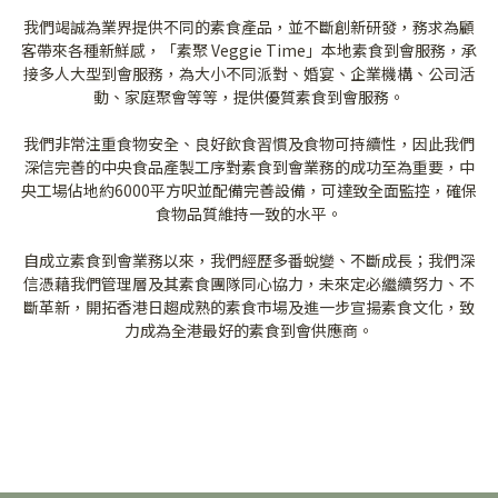
我們竭誠為業界提供不同的素食產品，並不斷創新研發，務求為顧
客帶來各種新鮮感，「素聚 Veggie Time」本地素食到會服務，承
接多人大型到會服務，為大小不同派對、婚宴、企業機構、公司活
動、家庭聚會等等，提供優質素食到會服務。
我們非常注重食物安全、良好飲食習慣及食物可持續性，因此我們
深信完善的中央食品產製工序對素食到會業務的成功至為重要，中
央工場佔地約6000平方呎並配備完善設備，可達致全面監控，確保
食物品質維持一致的水平。
自成立素食到會業務以來，我們經歷多番蛻變、不斷成長；我們深
信憑藉我們管理層及其素食團隊同心協力，未來定必繼續努力、不
斷革新，開拓香港日趨成熟的素食市場及進一步宣揚素食文化，致
力成為全港最好的素食到會供應商。