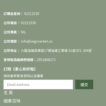
訂購及查詢：
92211530
公司電話：
92211530
公司傳真：
NIL
公司電郵：
info@vegmarket.co
公司地址：
九龍油塘高輝道17號油塘工業城 A1座201-204室
食物製造廠牌照號碼：
2951808272
訂閱《素⼼有好報》
接收最新素食資訊以及優惠
提交
主 頁
細素百味