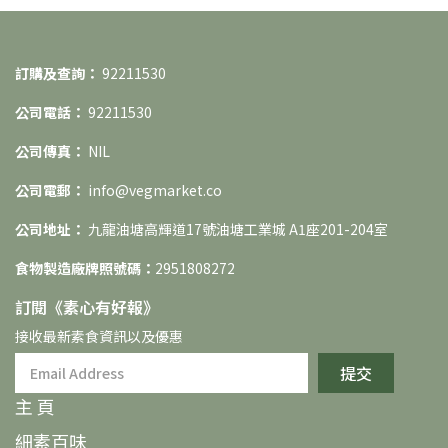
訂購及查詢：
92211530
公司電話：
92211530
公司傳真：
NIL
公司電郵：
info@vegmarket.co
公司地址：
九龍油塘高輝道17號油塘工業城 A1座201-204室
食物製造廠牌照號碼：
2951808272
訂閱《素⼼有好報》
接收最新素食資訊以及優惠
提交
主 頁
細素百味