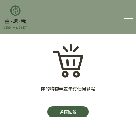
主 頁
細素百味
訂購素食
你的購物車並未有任何餐點
聯絡我們
運費及條款
選擇點餐
筆耕素