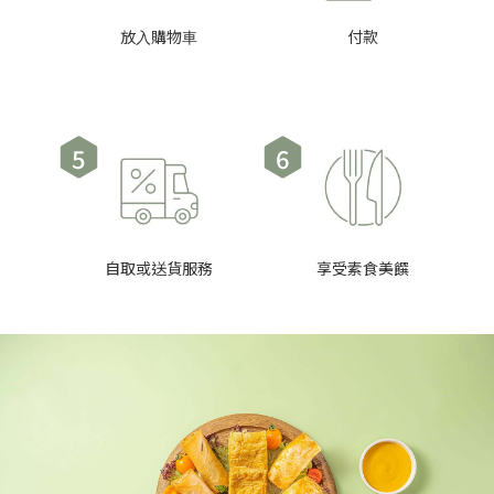
放⼊購物⾞
付款
5
6
⾃取或送貨服務
享受素食美饌