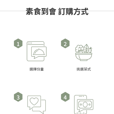
素食到會 訂購方式
1
2
選擇份量
挑選菜式
3
4