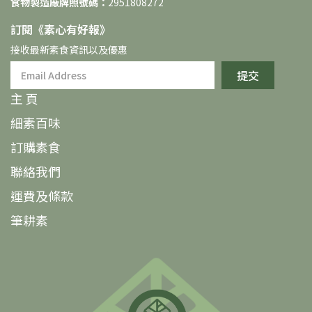
食物製造廠牌照號碼：
2951808272
訂閱《素⼼有好報》
接收最新素食資訊以及優惠
提交
主 頁
細素百味
訂購素食
聯絡我們
運費及條款
筆耕素