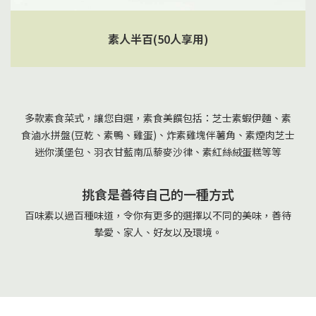
素人半百(50人享用)
多款素食菜式，讓您⾃選，素食美饌包括：芝士素蝦伊麵、素
食滷⽔拼盤(豆乾、素鴨、雞蛋)、炸素雞塊伴薯角、素煙肉芝士
迷你漢堡包、羽衣甘藍南瓜藜麥沙律、素紅絲絨蛋糕等等
挑食是善待自己的一種方式
百味素以過百種味道，令你有更多的選擇以不同的美味，善待
摯愛、家人、好友以及環境。