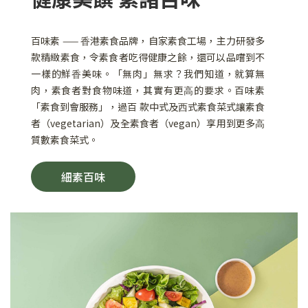
百味素 —— ⾹港素食品牌，⾃家素食⼯場，主⼒研發多
款精緻素食，令素食者吃得健康之餘，還可以品嚐到不
一樣的鮮⾹美味。「無肉」無求？我們知道，就算無
肉，素食者對食物味道，其實有更⾼的要求。百味素
「素食到會服務」，過百 款中式及⻄式素食菜式讓素食
者（vegetarian）及全素食者（vegan）享用到更多⾼
質數素食菜式。
細素百味