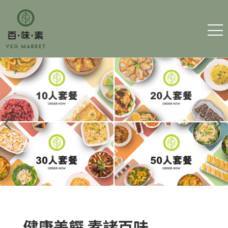
主 頁
細素百味
訂購素食
聯絡我們
運費及條款
筆耕素
健康美饌 素諸百味